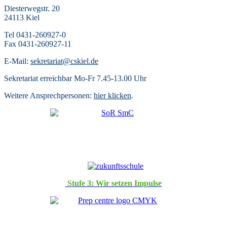
9ab Praktikum
Diesterwegstr. 20
24113 Kiel
30 Okt. 2026
07:50
-
10:05
Tel 0431-260927-0
8ab,10ab Lutherfilm
Fax 0431-260927-11
31 Okt. 2026
E-Mail:
sekretariat@cskiel.de
9ab Praktikum
Sekretariat erreichbar Mo-Fr 7.45-13.00 Uhr
Weitere Ansprechpersonen:
hier klicken
.
Stufe 3: Wir setzen Impulse