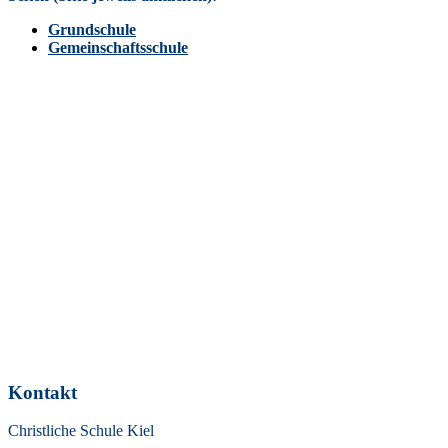
7b Hof- und Umweltdienst - diese Woche
Grundschule
09 Okt. 2026
Gemeinschaftsschule
11:30
-
12:00
5-10 11.25 Unterrichtsschluss
26 Okt. 2026
6a Hof- und Umweltdienst - diese Woche
26 Okt. 2026
9ab Praktikum
27 Okt. 2026
9ab Praktikum
28 Okt. 2026
9ab Praktikum
29 Okt. 2026
9ab Praktikum
30 Okt. 2026
Kontakt
5-7 Luthertag
Christliche Schule Kiel
30 Okt. 2026