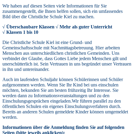
14:00
-
18:30
Wir haben auf diesen Seiten viele Informationen für Sie
Drachenbootrennen
zusammengestellt, die Ihnen helfen sollen, sich ein umfassendes
Bild über die Christliche Schule Kiel zu machen.
14 Sep. 2026
8a Hof- und Umweltdienst - diese Woche
√ Überschaubare Klassen √ Mehr als guter Unterricht
√ Klassen 1 bis 10
21 Sep. 2026
8b Hof- und Umweltdienst - diese Woche
Die Christliche Schule Kiel ist eine Grund- und
Gemeinschaftsschule mit Nachmittagsbetreuung. Hier arbeiten
23 Sep. 2026
Menschen aus unterschiedlichen christlichen Gemeinden. Uns
19:00
-
20:00
verbindet der Glaube, dass Gottes Liebe jedem Menschen gilt und
Infoabend der Grundschule zur Einschulung im Sommer 2027
unerschütterlich ist. Sein Vertrauen in uns begründet unser Vertrauen
in ihn und untereinander.
28 Sep. 2026
7a Hof- und Umweltdienst - diese Woche
Auch im laufenden Schuljahr können Schülerinnen und Schüler
aufgenommen werden. Wenn Sie Ihr Kind bei uns einschulen
29 Sep. 2026
möchten, bekunden Sie am besten frühzeitig Ihr Interesse. Sie
11:30
-
12:30
werden dann zu Informationsveranstaltungen und zu den
5-10 Hospitationsring I
Einschulungsgesprächen eingeladen.Wir führen parallel zu den
öffentlichen Schulen ein eigenes Einschulungsverfahren durch.
30 Sep. 2026
Bereits an anderen Schulen gemeldete Kinder können umgemeldet
11:45
-
12:45
werden.
5-10 GemS Sponsonrenlauf
Informationen über die An
meldung finden Sie auf folgenden
05 Okt. 2026
Seiten (bitte jeweils anklicken):